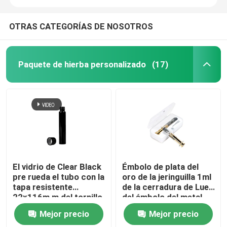
OTRAS CATEGORÍAS DE NOSOTROS
Paquete de hierba personalizado
(17)
El vidrio de Clear Black
Émbolo de plata del
pre rueda el tubo con la
oro de la jeringuilla 1ml
tapa resistente
de la cerradura de Luer
22x116m m del tornillo
del émbolo del metal
del niño
del cáñamo de las
Mejor precio
Mejor precio
jeringuillas de cristal