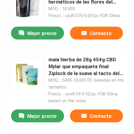
herméticos de las flores del
cáñamo
MOQ：10.000
Empaquetado de malezas de mylar
Precio：usd0.075-0.09/pc FOB China
Mejor precio
Contacto
Tarro de cristal de la mala hierba
Tarro de hierba de plástico
mala hierba de 28g 454g CBD
Mylar que empaqueta final
Niño Tin Box resistente
Ziplock de la suave al tacto del
bolso de la marijuana
MOQ：5000-10,000 PC basadas en los
tamaños
Jeringa de vidrio Luer Lock
Precio：usd0.04-0.35/pc FOB China
based on the sizes
Empapele pre la caja del rollo
Mejor precio
Contacto
Embalaje de cartuchos de vape