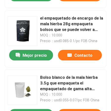
el empaquetado de encargo de la
mala hierba 28g empaqueta
bolsos que se puede volver a
sellar de la flor del cáñamo
MOQ：10.000
Precio：usd0.085-0.1/pc FOB China
Mejor precio
Contacto
Bolso blanco de la mala hierba
3.5g que empaqueta el
empaquetado de gama alta
brillante de la mala hierba
MOQ：10.000
Precio：usd0.055-0.07/pc FOB China