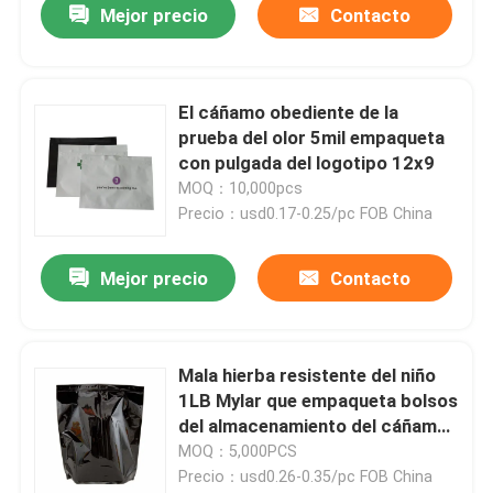
Mejor precio
Contacto
El cáñamo obediente de la
prueba del olor 5mil empaqueta
con pulgada del logotipo 12x9
MOQ：10,000pcs
Precio：usd0.17-0.25/pc FOB China
Mejor precio
Contacto
Hogar
Mala hierba resistente del niño
1LB Mylar que empaqueta bolsos
Productos
del almacenamiento del cáñamo
454G
MOQ：5,000PCS
Precio：usd0.26-0.35/pc FOB China
Vídeos