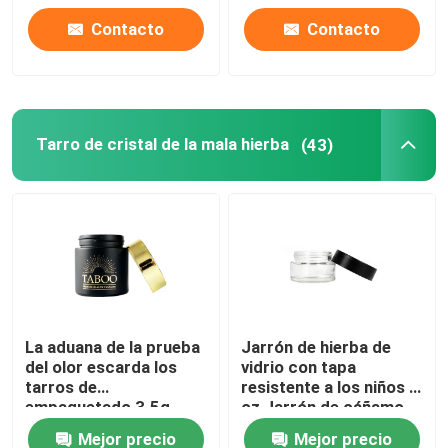
del aceite
Contacto
Contacto
Tarro de cristal de la mala hierba
(43)
La aduana de la prueba
Jarrón de hierba de
del olor escarda los
vidrio con tapa
tarros de
resistente a los niños 1
empaquetado 3.5g
oz Jarrón de cáñamo
para la flor del cáñamo
hermético con tapa a
Mejor precio
Mejor precio
prueba de niños