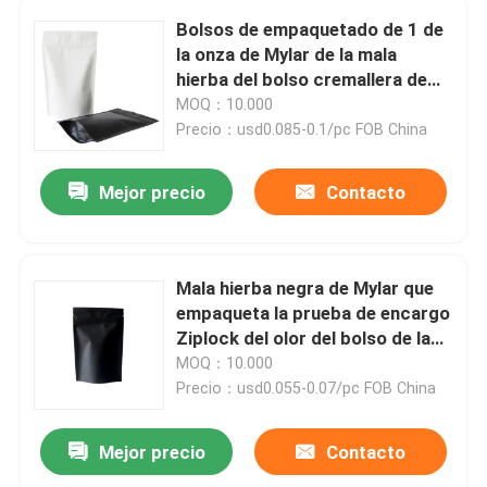
Bolsos de empaquetado de 1 de
Tarro de cristal del concentrado
la onza de Mylar de la mala
hierba del bolso cremallera de
Mylar para los cáñamos del CR
MOQ：10.000
El vidrio pre rueda el tubo
Precio：usd0.085-0.1/pc FOB China
Tarro de cristal de la tapa de bambú
Mejor precio
Contacto
Tarro de cristal de Borosilicate
Mala hierba negra de Mylar que
empaqueta la prueba de encargo
Botella de cristal del dropper
Ziplock del olor del bolso de la
mala hierba
MOQ：10.000
Precio：usd0.055-0.07/pc FOB China
Tubos superiores emergentes
Mejor precio
Contacto
Molinillo de hierbas y tabaco