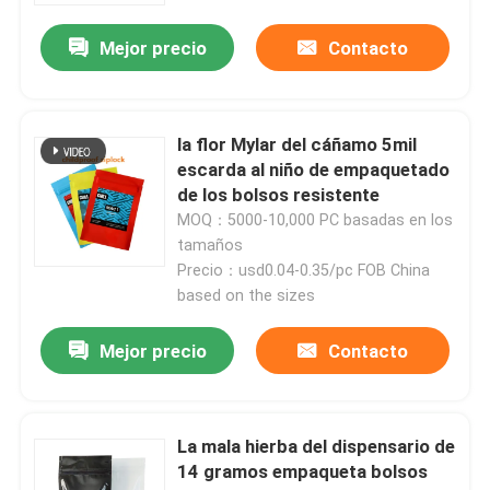
Mejor precio
Contacto
Sobre nosotros
Viaje de la fábrica
la flor Mylar del cáñamo 5mil
escarda al niño de empaquetado
de los bolsos resistente
Control de calidad
MOQ：5000-10,000 PC basadas en los
tamaños
Contáctenos
Precio：usd0.04-0.35/pc FOB China
based on the sizes
Noticias
Mejor precio
Contacto
Casos
La mala hierba del dispensario de
14 gramos empaqueta bolsos
Paquete de hierba personalizado