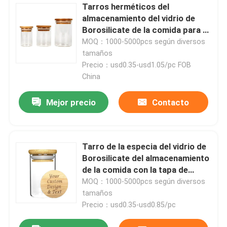
Tarros herméticos del
almacenamiento del vidrio de
Borosilicate de la comida para el
té de hierbas
MOQ：1000-5000pcs según diversos
tamaños
Precio：usd0.35-usd1.05/pc FOB
China
Mejor precio
Contacto
Tarro de la especia del vidrio de
Borosilicate del almacenamiento
de la comida con la tapa de
bambú para el cereal de la harina
MOQ：1000-5000pcs según diversos
de los tallarines de las hierbas
tamaños
Precio：usd0.35-usd0.85/pc