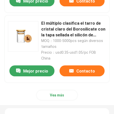
Mejor precio
Contacto
Sobre nosotros
El múltiplo clasifica el tarro de
cristal claro del Borosilicate con
Viaje de la fábrica
la tapa sellada el silicón de
bambú
MOQ：1000-5000pcs según diversos
Control de calidad
tamaños
Precio：usd0.35-usd1.05/pc FOB
China
Contáctenos
Mejor precio
Contacto
Noticias
Casos
Vea más
Paquete de hierba personalizado