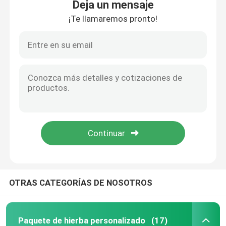
Deja un mensaje
¡Te llamaremos pronto!
Empaquetado de malezas de mylar
Tarro de cristal de la mala hierba
Tarro de hierba de plástico
Niño Tin Box resistente
Jeringa de vidrio Luer Lock
OTRAS CATEGORÍAS DE NOSOTROS
Empapele pre la caja del rollo
Otra caja de papel
Paquete de hierba personalizado
(17)