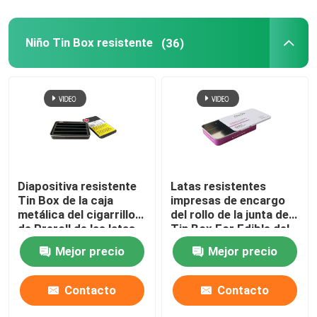
Niño Tin Box resistente
(36)
Diapositiva resistente
Latas resistentes
Tin Box de la caja
impresas de encargo
metálica del cigarrillo
del rollo de la junta de
de Preroll de las latas
Tin Box For Edible del
del niño reutilizable
niño pre
Mejor precio
Mejor precio
Contacto
Contacto