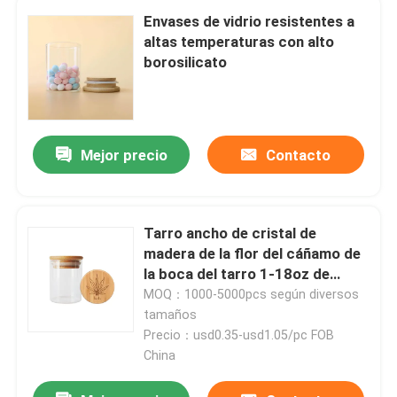
Envases de vidrio resistentes a
altas temperaturas con alto
borosilicato
Mejor precio
Contacto
Tarro ancho de cristal de
madera de la flor del cáñamo de
la boca del tarro 1-18oz de
Hogar
Borosilicate de la tapa de la
MOQ：1000-5000pcs según diversos
succión
tamaños
Productos
Precio：usd0.35-usd1.05/pc FOB
China
Vídeos