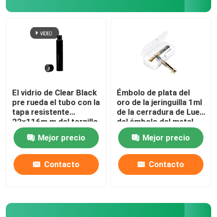
Embalaje de cartuchos de vape
Tarro de cristal del concentrado
El vidrio pre rueda el tubo
El vidrio de Clear Black
Émbolo de plata del
pre rueda el tubo con la
oro de la jeringuilla 1ml
tapa resistente
de la cerradura de Luer
Tarro de cristal de la tapa de bambú
22x116m m del tornillo
del émbolo del metal
del niño
del cáñamo de las
Mejor precio
Mejor precio
jeringuillas de cristal
Tarro de cristal de Borosilicate
del aceite
Contacto
Contacto
Botella de cristal del dropper
Tubos superiores emergentes