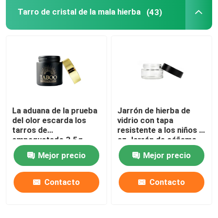
Tarro de cristal de la mala hierba
(43)
La aduana de la prueba
Jarrón de hierba de
del olor escarda los
vidrio con tapa
tarros de
resistente a los niños 1
empaquetado 3.5g
oz Jarrón de cáñamo
para la flor del cáñamo
hermético con tapa a
Mejor precio
Mejor precio
prueba de niños
Contacto
Contacto