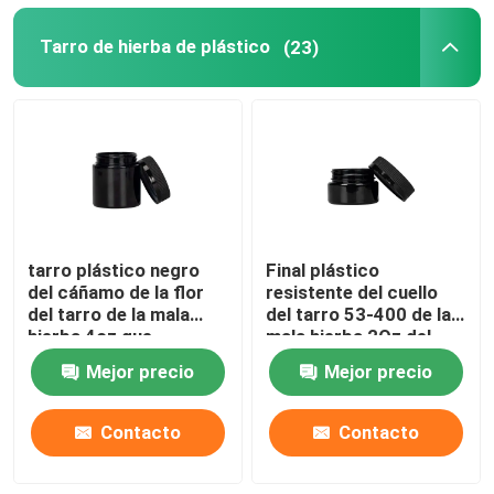
Tarro de hierba de plástico
(23)
tarro plástico negro
Final plástico
del cáñamo de la flor
resistente del cuello
del tarro de la mala
del tarro 53-400 de la
hierba 4oz que
mala hierba 2Oz del
empaqueta con el
niño blanco negro
Mejor precio
Mejor precio
casquillo
Contacto
Contacto