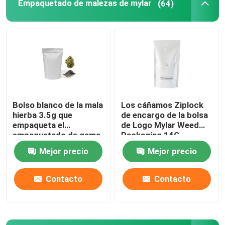
Empaquetado de malezas de mylar
(64)
Molinillo de hierbas y tabaco
Cono Pre-Roll
Bolso blanco de la mala
Los cáñamos Ziplock
hierba 3.5g que
de encargo de la bolsa
empaqueta el
de Logo Mylar Weed
empaquetado de gama
Packaging 14G
alta brillante de la mala
florecen el
Mejor precio
Mejor precio
hierba
empaquetado
Contacto
Contacto