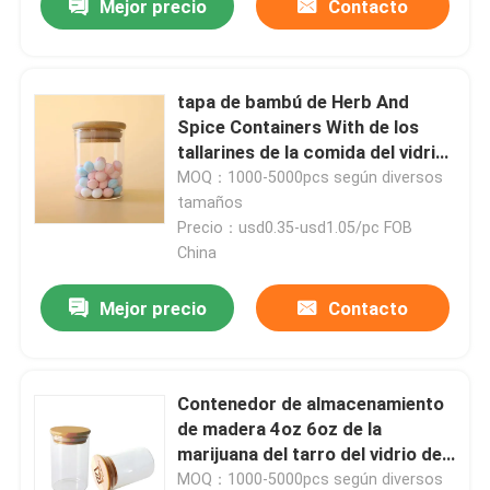
Mejor precio
Contacto
tapa de bambú de Herb And
Spice Containers With de los
tallarines de la comida del vidrio
de Borosilicate 1-18oz
MOQ：1000-5000pcs según diversos
tamaños
Precio：usd0.35-usd1.05/pc FOB
China
Mejor precio
Contacto
Contenedor de almacenamiento
de madera 4oz 6oz de la
marijuana del tarro del vidrio de
Borosilicate de la succión de la
MOQ：1000-5000pcs según diversos