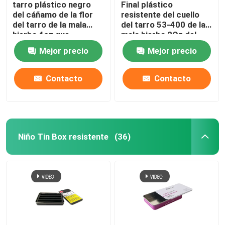
tarro plástico negro
Final plástico
del cáñamo de la flor
resistente del cuello
del tarro de la mala
del tarro 53-400 de la
hierba 4oz que
mala hierba 2Oz del
empaqueta con el
niño blanco negro
Mejor precio
Mejor precio
casquillo
Contacto
Contacto
Niño Tin Box resistente
(36)