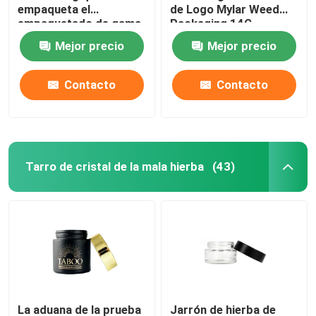
empaqueta el
de Logo Mylar Weed
empaquetado de gama
Packaging 14G
Embalaje de cartuchos de vape
alta brillante de la mala
florecen el
Mejor precio
Mejor precio
hierba
empaquetado
Tarro de cristal del concentrado
Contacto
Contacto
El vidrio pre rueda el tubo
Tarro de cristal de la mala hierba
(43)
Tarro de cristal de la tapa de bambú
Tarro de cristal de Borosilicate
Botella de cristal del dropper
Tubos superiores emergentes
La aduana de la prueba
Jarrón de hierba de