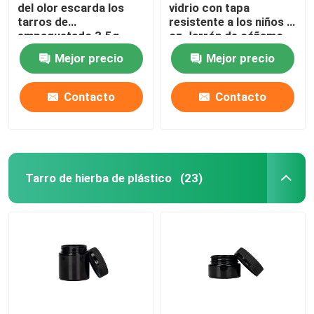
del olor escarda los
vidrio con tapa
tarros de
resistente a los niños 1
Molinillo de hierbas y tabaco
empaquetado 3.5g
oz Jarrón de cáñamo
para la flor del cáñamo
hermético con tapa a
Mejor precio
Mejor precio
prueba de niños
Cono Pre-Roll
Contacto
Contacto
Tarro de hierba de plástico
(23)