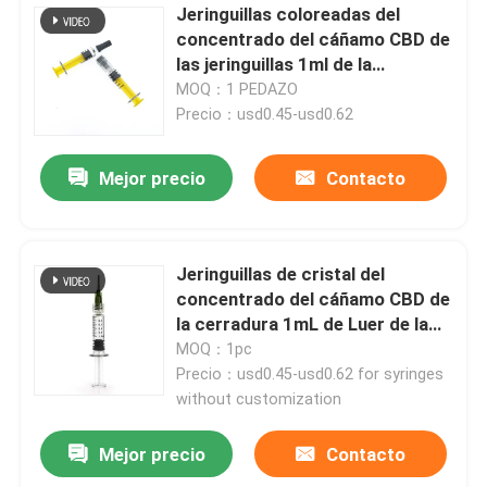
Jeringuillas coloreadas del
concentrado del cáñamo CBD de
las jeringuillas 1ml de la
cerradura de Luer del émbolo
MOQ：1 PEDAZO
Precio：usd0.45-usd0.62
Mejor precio
Contacto
Jeringuillas de cristal del
concentrado del cáñamo CBD de
la cerradura 1mL de Luer de la
jeringuilla con las agujas
MOQ：1pc
embotadas
Precio：usd0.45-usd0.62 for syringes
without customization
Mejor precio
Contacto