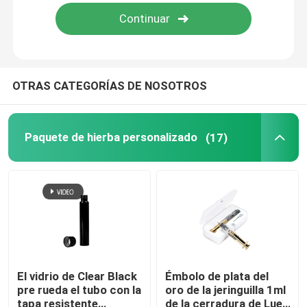
Sobre nosotros
Viaje de la fábrica
OTRAS CATEGORÍAS DE NOSOTROS
Control de calidad
Paquete de hierba personalizado
(17)
Contáctenos
Noticias
Casos
El vidrio de Clear Black
Émbolo de plata del
pre rueda el tubo con la
oro de la jeringuilla 1ml
Paquete de hierba personalizado
tapa resistente
de la cerradura de Luer