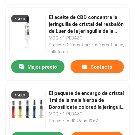
El aceite de CBD concentra la
jeringuilla de cristal del resbalón
de Luer de la jeringuilla de la
cerradura de Luer
MOQ：1 PEDAZO
Precio：Different size, different price,
talk to us.
Mejor precio
Contacto
El paquete de encargo de cristal
1ml de la mala hierba de
Borosilicate coloreó la jeringuilla
de la cerradura de Luer para el
MOQ：1 PEDAZO
aceite del concentrado
Precio：usd0.45-usd0.62