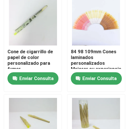
Sobre nosotros
Viaje de la fábrica
Cone de cigarrillo de
84 98 109mm Cones
Control de calidad
papel de color
laminados
personalizado para
personalizados
fumar
Mejorar su experiencia
Contáctenos
de fumar con el papel
Enviar Consulta
Enviar Consulta
de los conos
laminados ecológicos
Noticias
Casos
Paquete de hierba personalizado