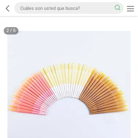
2
/
6