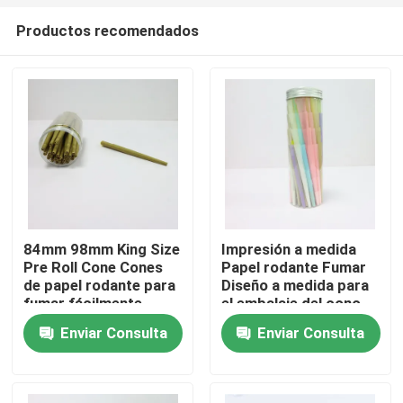
Productos recomendados
84mm 98mm King Size
Impresión a medida
Pre Roll Cone Cones
Papel rodante Fumar
Hogar
de papel rodante para
Diseño a medida para
fumar fácilmente
el embalaje del cono
de papel pre-rollo
Enviar Consulta
Enviar Consulta
Productos
Vídeos