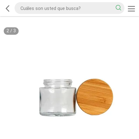
2
/
3