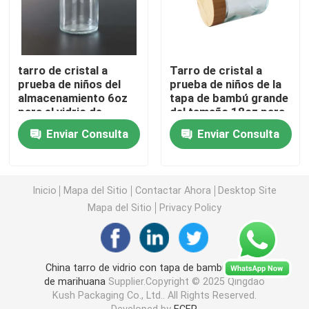
Empaquetado de malezas de mylar
tarro de cristal a
Tarro de cristal a
Tarro de cristal de la mala hierba
prueba de niños del
prueba de niños de la
almacenamiento 6oz
tapa de bambú grande
para el vidrio de
del tamaño 18oz para
Tarro de hierba de plástico
empaquetado de la
la flor de CBD
Enviar Consulta
Enviar Consulta
mala hierba de la flor
del cáñamo
Niño Tin Box resistente
Inicio
Mapa del Sitio
Contactar Ahora
Desktop Site
Mapa del Sitio
Privacy Policy
Jeringa de vidrio Luer Lock
Empapele pre la caja del rollo
China tarro de vidrio con tapa de bambú Envase
de marihuana
Supplier.Copyright © 2025 Qingdao
Kush Packaging Co., Ltd.. All Rights Reserved.
Embalaje de cartuchos de vape
Developed by
ECER