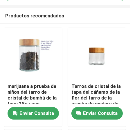
Productos recomendados
marijuana a prueba de
Tarros de cristal de la
Hogar
niños del tarro de
tapa del cáñamo de la
cristal de bambú de la
flor del tarro de la
tapa 18oz que
prueba de madera de
empaqueta el tarro
bambú del niño
Productos
Enviar Consulta
Enviar Consulta
grande de la flor del
cáñamo
Vídeos