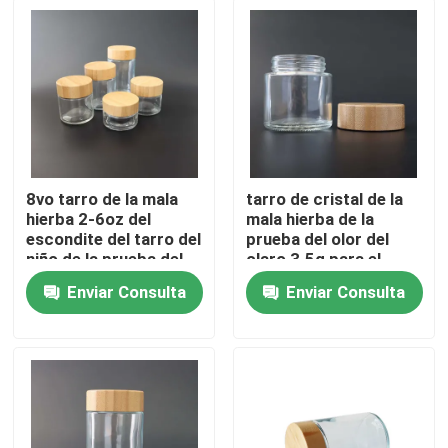
Sobre nosotros
Viaje de la fábrica
Control de calidad
8vo tarro de la mala
tarro de cristal de la
hierba 2-6oz del
mala hierba de la
escondite del tarro del
prueba del olor del
Contáctenos
niño de la prueba del
claro 3.5g para el
vidrio de bambú de
logotipo de encargo
Enviar Consulta
Enviar Consulta
cristal de la tapa
de las flores secas
Noticias
Casos
Paquete de hierba personalizado