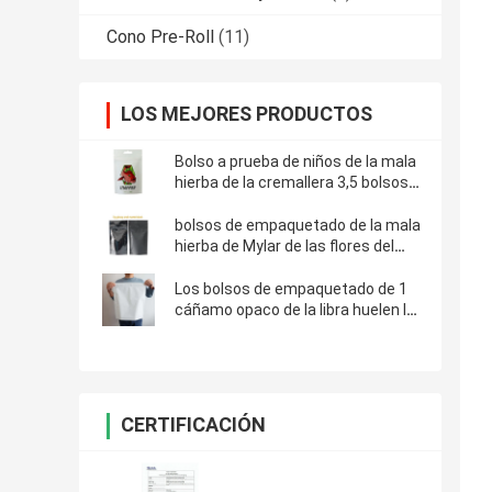
Cono Pre-Roll
(11)
LOS MEJORES PRODUCTOS
Bolso a prueba de niños de la mala
hierba de la cremallera 3,5 bolsos
de empaquetado de la mala hierba
exótica de 1/8 onza 3.5g
bolsos de empaquetado de la mala
hierba de Mylar de las flores del
cáñamo 7g
Los bolsos de empaquetado de 1
cáñamo opaco de la libra huelen la
prueba del niño de la prueba
CERTIFICACIÓN