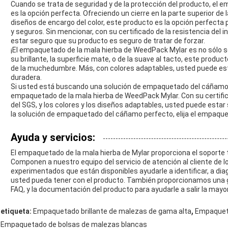
Cuando se trata de seguridad y de la protección del producto, el
es la opción perfecta. Ofreciendo un cierre en la parte superior de 
diseños de encargo del color, este producto es la opción perfec
y seguros. Sin mencionar, con su certificado de la resistencia del 
estar seguro que su producto es seguro de tratar de forzar.
¡El empaquetado de la mala hierba de WeedPack Mylar es no sólo se
su brillante, la superficie mate, o de la suave al tacto, este pro
de la muchedumbre. Más, con colores adaptables, usted puede es
duradera.
Si usted está buscando una solución de empaquetado del cáñamo 
empaquetado de la mala hierba de WeedPack Mylar. Con su certifica
del SGS, y los colores y los diseños adaptables, usted puede esta
la solución de empaquetado del cáñamo perfecto, elija el empaque
Ayuda y servicios:
El empaquetado de la mala hierba de Mylar proporciona el soporte t
Componen a nuestro equipo del servicio de atención al cliente de 
experimentados que están disponibles ayudarle a identificar, a dia
usted pueda tener con el producto. También proporcionamos una g
FAQ, y la documentación del producto para ayudarle a salir la may
,
etiqueta:
Empaquetado brillante de malezas de gama alta
Empaquet
Empaquetado de bolsas de malezas blancas