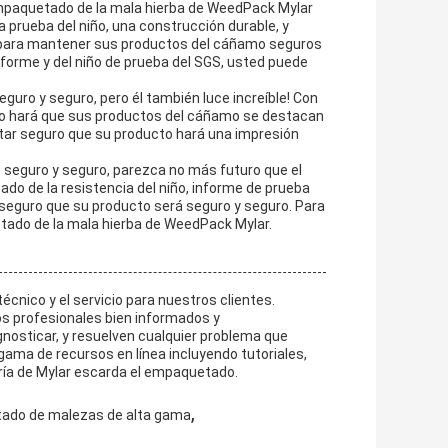
 empaquetado de la mala hierba de WeedPack Mylar
la prueba del niño, una construcción durable, y
ta para mantener sus productos del cáñamo seguros
informe y del niño de prueba del SGS, usted puede
guro y seguro, pero él también luce increíble! Con
ducto hará que sus productos del cáñamo se destacan
tar seguro que su producto hará una impresión
seguro y seguro, parezca no más futuro que el
do de la resistencia del niño, informe de prueba
r seguro que su producto será seguro y seguro. Para
tado de la mala hierba de WeedPack Mylar.
écnico y el servicio para nuestros clientes.
los profesionales bien informados y
gnosticar, y resuelven cualquier problema que
ama de recursos en línea incluyendo tutoriales,
oría de Mylar escarda el empaquetado.
,
ado de malezas de alta gama