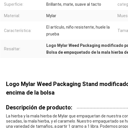
Superficie:
Brillante, mate, suave al tacto
categ
Material:
Mylar
Muest
El artículo, niño resistente, huele la
Característica:
Tama
prueba
Logo Mylar Weed Packaging modificado par
Resaltar:
Bolsa de empaquetado de la mala hierba d
Logo Mylar Weed Packaging Stand modificado 
encima de la bolsa
Descripción de producto:
La hierba y la mala hierba de Mylar que empaquetan de nuestra com
secadas, la mala hierba, y el caramelo. Nuestro empaquetado se hac
una variedad de tamaños, a partir 1 gramo a 1 libra. Podemos propo