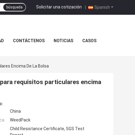
Solicitar una cotización
|
Spanish
búsqueda
AD
CONTÁCTENOS
NOTICIAS
CASOS
lares Encima De La Bolsa
ara requisitos particulares encima
o:
China
ca:
WeedPack
Child Resistance Certificate, SGS Test