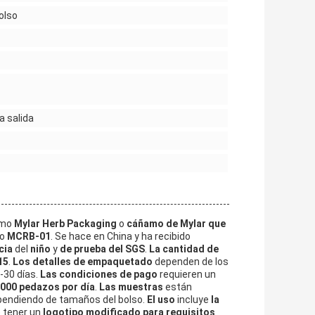
olso
a salida
omo
Mylar Herb Packaging
o
cáñamo de Mylar que
lo
MCRB-01
. Se hace en China y ha recibido
cia
del
niño
y
de prueba del SGS
.
La cantidad de
15
.
Los detalles de empaquetado
dependen de los
-30 días.
Las condiciones de pago
requieren un
.000 pedazos por día
.
Las muestras
están
endiendo de tamaños del bolso.
El uso
incluye
la
e tener un
logotipo modificado para requisitos