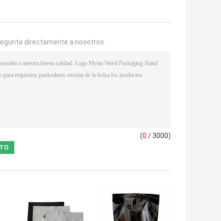
regunta directamente a nosotros
(
0
/ 3000)