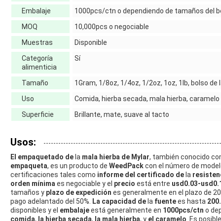
Embalaje
1000pcs/ctn o dependiendo de tamaños del b
MOQ
10,000pcs o negociable
Muestras
Disponible
Categoría
Sí
alimenticia
Tamaño
1Gram, 1/8oz, 1/4oz, 1/2oz, 1oz, 1lb, bolso de l
Uso
Comida, hierba secada, mala hierba, caramelo
Superficie
Brillante, mate, suave al tacto
Usos:
El empaquetado de
la
mala hierba de Mylar
, también conocido c
empaqueta
, es un producto de
WeedPack
con el número de mode
certificaciones tales como
informe del certificado de
la
resisten
orden mínima
es negociable y el
precio
está entre
usd0.03-usd0.
tamaños y
plazo de expedición
es generalmente en el plazo de 20
pago adelantado del 50%.
La capacidad de
la
fuente
es hasta
200
disponibles y el
embalaje
está generalmente en
1000pcs/ctn
o dep
comida
,
la hierba secada
,
la mala hierba
, y
el caramelo
. Es posibl